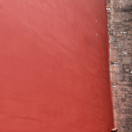
0:00 / 0:00
KRPANO TOOLBOX
可拖拽操作
展
展
展
展
Exit VR
VR Setup
多边形热区编辑器
变形热点编辑器
KRPANO便签
坐标获取
颜色拾取
网格
厅
厅
厅
厅
模
模
模
模
型
型
型
型