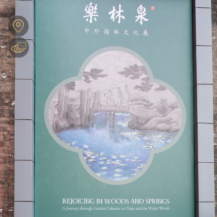
0:00 / 0:00
KRPANO TOOLBOX
可拖拽操作
展
展
展
展
Exit VR
VR Setup
多边形热区编辑器
变形热点编辑器
KRPANO便签
坐标获取
颜色拾取
网格
厅
厅
厅
厅
模
模
模
模
型
型
型
型