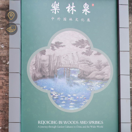
0:00 / 0:00
KRPANO TOOLBOX
可拖拽操作
展
展
展
展
Enter VR
Exit VR
VR Setup
多边形热区编辑器
变形热点编辑器
KRPANO便签
坐标获取
颜色拾取
网格
厅
厅
厅
厅
模
模
模
模
型
型
型
型