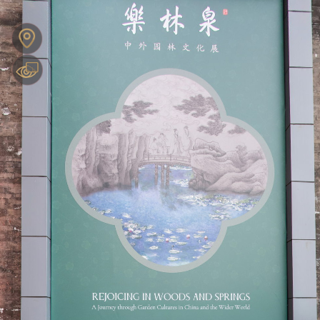
0:00 / 0:00
KRPANO TOOLBOX
可拖拽操作
展
展
展
展
Exit VR
VR Setup
多边形热区编辑器
变形热点编辑器
KRPANO便签
坐标获取
颜色拾取
网格
厅
厅
厅
厅
模
模
模
模
型
型
型
型