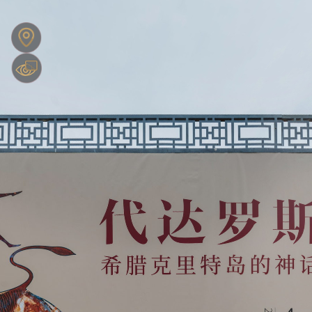
0:00 / 0:00
展
展
展
Exit VR
VR Setup
厅
厅
厅
模
模
模
型
型
型